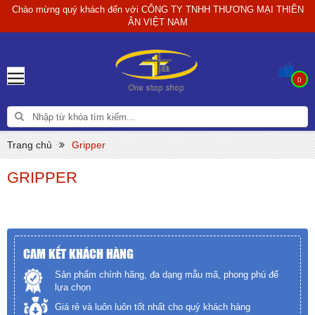
Chào mừng quý khách đến với
CÔNG TY TNHH THƯƠNG MẠI THIÊN
ÂN VIỆT NAM
0
Trang chủ
Gripper
GRIPPER
CAM KẾT KHÁCH HÀNG
Sản phẩm chính hãng, đa dạng mẫu mã, phong phú để
lựa chọn
Giá rẻ và luôn luôn tốt nhất cho quý khách hàng