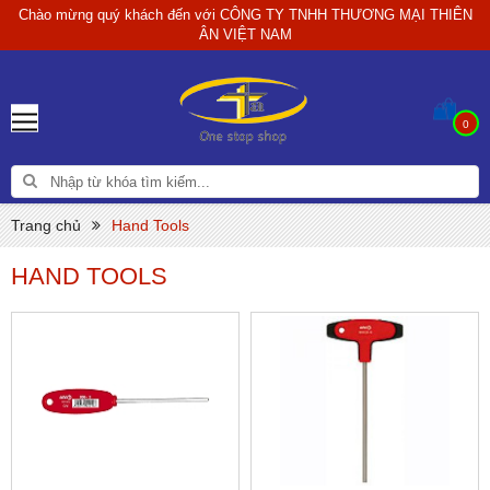
Chào mừng quý khách đến với
CÔNG TY TNHH THƯƠNG MẠI THIÊN
ÂN VIỆT NAM
0
Trang chủ
Hand Tools
HAND TOOLS