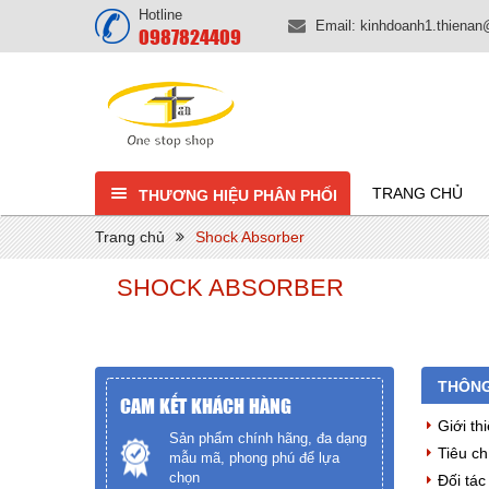
Hotline
Email:
kinhdoanh1.thiena
0987824409
TRANG CHỦ
THƯƠNG HIỆU PHÂN PHỐI
Trang chủ
Shock Absorber
SHOCK ABSORBER
THÔNG
CAM KẾT KHÁCH HÀNG
Giới th
Sản phẩm chính hãng, đa dạng
Tiêu ch
mẫu mã, phong phú để lựa
chọn
Đối tác