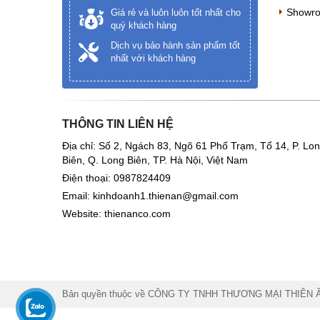
Showr
Giá rẻ và luôn luôn tốt nhất cho
quý khách hàng
Dịch vụ bảo hành sản phẩm tốt
nhất với khách hàng
THÔNG TIN LIÊN HỆ
Địa chỉ: Số 2, Ngách 83, Ngõ 61 Phố Trạm, Tổ 14, P. Lo
Biên, Q. Long Biên, TP. Hà Nội, Việt Nam
Điện thoại:
0987824409
Email:
kinhdoanh1.thienan@gmail.com
Website:
thienanco.com
Bản quyền thuộc về
CÔNG TY TNHH THƯƠNG MẠI THIÊN 